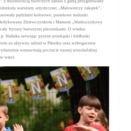
y” z możliwością twórczych zabaw z gliną przygotowany
dszkolu warsztaty artystyczne; „Malowniczy zakątek”,
czarowały pędzlami kolorowe, pastelowe malunki
oraz dedykowany Dziewczynkom i Mamom „Warkoczykowy
aicały fryzury barwnymi plecionkami. O witalne
 p. Halinka serwując pyszne przekąski i kiełbaski
iom za aktywny udział w Pikniku oraz wzbogacenie
wydarzenia wzmacniają poczucie naszej urszulańskiej
ne więzi.