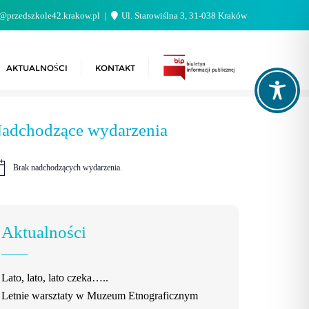
@przedszkole42.krakow.pl
Ul. Starowiślna 3, 31-038 Kraków
AKTUALNOŚCI
KONTAKT
adchodzące wydarzenia
Brak nadchodzących wydarzenia.
wiadomienie
Aktualności
Lato, lato, lato czeka…..
Letnie warsztaty w Muzeum Etnograficznym