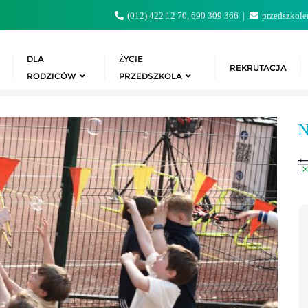
(012) 422 12 70, 690 309 366
przedszkole
DLA
ŻYCIE
REKRUTACJA
RODZICÓW
PRZEDSZKOLA
N
Po