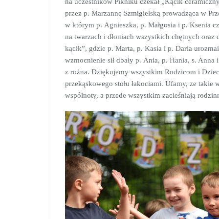
na uczestników Pikniku czekał „Kącik ceramiczn
przez p. Marzannę Szmigielską prowadząca w Prze
w którym p. Agnieszka, p. Małgosia i p. Ksenia 
na twarzach i dłoniach wszystkich chętnych 
kącik”, gdzie p. Marta, p. Kasia i p. Daria urozm
wzmocnienie sił dbały p. Ania, p. Hania, s. Anna i
z rożna. Dziękujemy wszystkim Rodzicom i Dziec
przekąskowego stołu łakociami. Ufamy, ze takie 
wspólnoty, a przede wszystkim zacieśniają rodzin