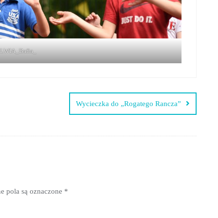
LWIA_Bafia_
Wycieczka do „Rogatego Rancza”
 pola są oznaczone
*