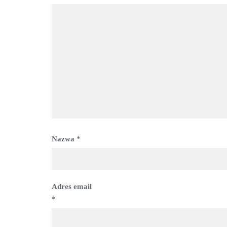
Nazwa
*
Adres email
*